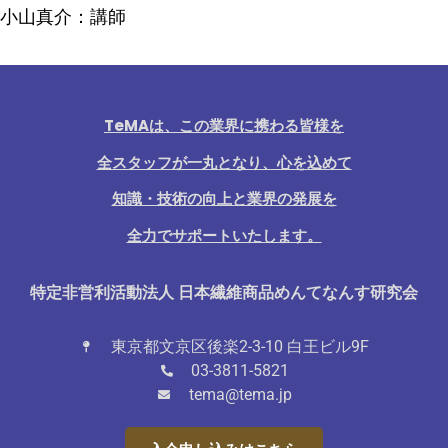
小山真介：講師
TeMAは、この業界に携わる皆様を
全スタッフが一丸となり、心を込めて
知識・技術の向上と業界の発展を
全力でサポートいたします。
特定非営利活動法人 日本繊維商品めんてなんす研究会
東京都文京区後楽2-3-10 白王ビル9F
03-3811-5821
tema@tema.jp