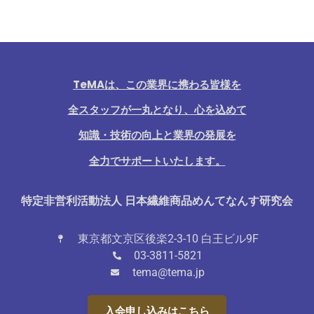
TeMAは、この業界に携わる皆様を
全スタッフが一丸となり、心を込めて
知識・技術の向上と業界の発展を
全力でサポートいたします。
特定非営利活動法人 日本繊維商品めんてなんす研究会
東京都文京区後楽2-3-10 白王ビル9F
03-3811-5821
tema@tema.jp
入会申し込みはこちら