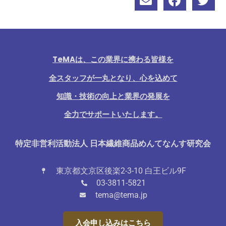
TeMAは、この業界に携わる皆様を
全スタッフが一丸となり、心を込めて
知識・技術の向上と業界の発展を
全力でサポートいたします。
特定非営利活動法人 日本繊維商品めんてなんす研究会
東京都文京区後楽2-3-10 白王ビル9F
03-3811-5821
tema@tema.jp
入会申し込みはこちら