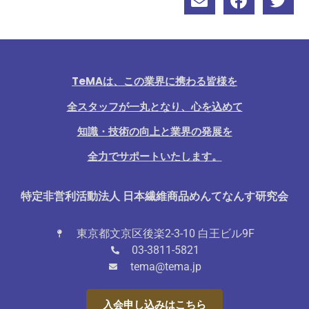
TeMAは、この業界に携わる皆様を
全スタッフが一丸となり、心を込めて
知識・技術の向上と業界の発展を
全力でサポートいたします。
特定非営利活動法人 日本繊維商品めんてなんす研究会
東京都文京区後楽2-3-10 白王ビル9F
03-3811-5821
tema@tema.jp
入会申し込みはこちら