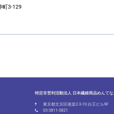
3-129
特定非営利活動法人 日本繊維商品めんてな
東京都文京区後楽2-3-10 白王ビル9F
03-3811-5821